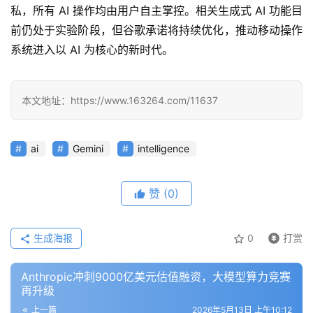
用
私，所有 AI 操作均由用户自主掌控。相关生成式 AI 功能目
前仍处于实验阶段，但谷歌承诺将持续优化，推动移动操作
系统进入以 AI 为核心的新时代。
行
业
登录
注册
/
本文地址：https://www.163264.com/11637
好
文
ai
Gemini
intelligence
教
赞
(0)
程
生成海报
0
打赏
模
型
Anthropic冲刺9000亿美元估值融资，大模型算力竞赛
框
再升级
架
上一篇
2026年5月13日 上午10:12