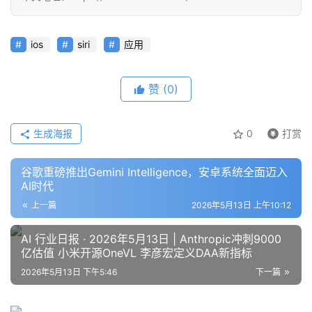
业
登录
注册
/
好
ios
siri
应用
文
赞
(0)
教
程
生成海报
0
打赏
谷歌重磅推出Gemini Intelligence，安卓系统全面迈入
模
AI时代
型
上一篇
2026年5月13日 上午10:12
框
架
AI 行业日报 · 2026年5月13日 | Anthropic冲刺9000
亿估值 小米开源OneVL 李彦宏定义DAA新指标
2026年5月13日 下午5:46
下一篇
报
告