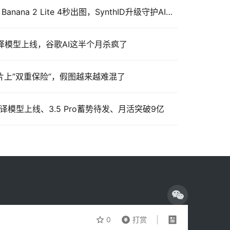
Google AI连发两招：Nano Banana 2 Lite 4秒出图，SynthID升级守护AI内容真实性
翻译模型上线，谷歌AI这半个月杀疯了
AI图片上”双重保险”，假图越来越难混了
翻译模型上线、3.5 Pro蓄势待发、月活突破9亿
0
打赏