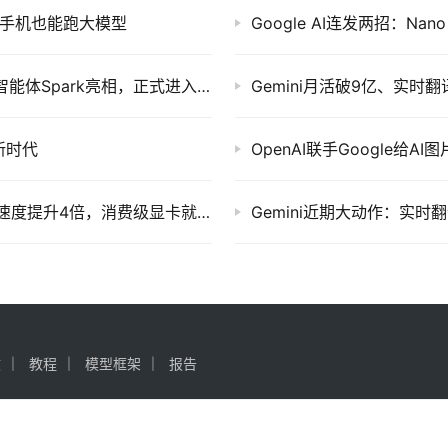
让2GB手机也能跑大模型
谷歌I/O 2026炸场：Gemini 3.5登场、个人AI智能体Spark亮相，正式进入Agent时代
Gemini月活破9亿、实时
新时代
OpenAI联手Google给
Google开源DiffusionGemma：文本扩散模型速度提升4倍，消费级显卡就能跑
Gemini近期大动作：实时
文
教程
模型框架
报告