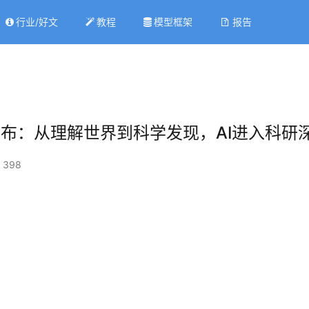
行业/好文
教程
模型框架
报告
lash正式发布：从理解世界到科学发现，AI进入科
 398