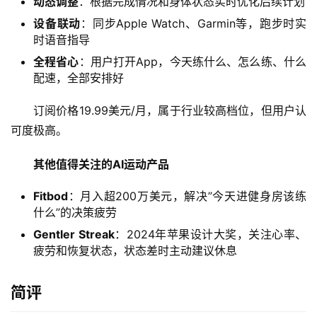
动态调整
：根据完成情况和身体状态实时优化后续计划
I
日
设备联动
：同步Apple Watch、Garmin等，跑步时实
报
时语音指导
全程省心
：用户打开App，今天练什么、怎么练、什么
配速，全部安排好
开
订阅价格19.99美元/月，属于行业较高档位，但用户认
源
项
可度极高。
目
其他值得关注的AI运动产品
Fitbod
：月入超200万美元，解决”今天进健身房该练
应
什么”的决策疲劳
用
Gentler Streak
：2024年苹果设计大奖，关注心率、
疲劳和恢复状态，状态差时主动建议休息
行
简评
业
登录
注册
/