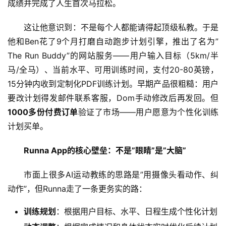
成绩并完成了人生首次马拉松。
这让他意识到：不是每个人都能请得起顶级私教。于是
他和Ben花了9个月打磨自动跑步计划引擎，推出了名为”
The Run Buddy”的网站服务——用户输入目标（5km/半
马/全马）、当前水平、可用训练时间，支付20-80英镑，
15分钟内收到定制化PDF训练计划。早期产品很粗糙：用户
要改计划得发邮件联系客服，Dom手动修改后再发回。但
1000多份付费订单
验证了市场——用户愿意为个性化训练
计划买单。
Runna App的核心壁垒：不是”眼睛”是”大脑”
市面上很多AI运动教练的思路是”用摄像头看动作、纠
动作”，但Runna走了一条更务实的路：
训练规划
：根据用户目标、水平、日程生成个性化计划
A