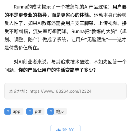
好
Runna的成功揭示了一个被忽视的AI产品逻辑：
用户要
文
的不是更专业的指导，而是更省心的体验。
运动本身已经够
反人性了，如果AI教练还需要用户支三脚架、上传视频、接
受不断纠错，流失率可想而知。Runna把”教练的大脑”（规
教
划、调整、陪伴）做成了系统，让用户”无脑跟练”——这才
程
是付费价值所在。
对AI创业者来说，与其追求技术酷炫，不如先回答一个
模
问题：
你的产品让用户的生活变简单了多少？
型
框
架
本文地址：https://www.163264.com/12324
报
app
pdf
跑步
告
赞
(0)