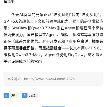
简评
/
好
文
今天AI模型的竞争正从”谁更聪明”转向”谁更实用”。
GPT-5.6的超长上下文和前端生成能力，瞄准的是企业级应
用；SkyClaw和Qwen3.7-Max则在Agent和编程两个高价
教
值场景发力。国产模型在Agent、编程、多模态等垂直领域
程
正在形成差异化优势。对于开发者和企业用户来说，
模型选
择不再是非此即彼，而是按需组合
——长文本用GPT-5.6，
编程用Qwen3.7-Max，Agent任务用SkyClaw，这才是AI
模
基础设施成熟后的常态。
型
框
架
本文地址：https://www.163264.com/12326
报
GPT
万维
告