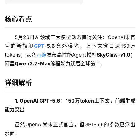
核心看点
5月26日AI领域三大模型动态值得关注：OpenAI未官
宣的新旗舰
GPT
-5.6
意外曝光，上下文窗口达150万
tokens；昆仑
万维
发布高性能Agent模型
SkyClaw-v1.0
；
阿里
Qwen3.7-Max
编程能力跃居全球第二。
详细解析
1. OpenAI GPT-5.6：150万token上下文，前端生成
能力突出
虽然OpenAI尚未正式官宣，但GPT-5.6的参数已浮出
水面：