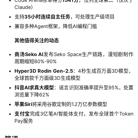
Code Arena榜单得分
1541分
，位列全球第二（仅次于
A
Claude）
I
日
支持
35小时连续自主任务
，可处理生产级项目
报
兼容多种Agent框架，降低AI编程门槛
其他值得关注的动态
开
商汤Seko AI
发布Seko Space生产链路，漫短剧制作
源
周期缩短80%-90%
项
目
Hyper3D Rodin Gen-2.5
：4秒生成百万面3D模型，
全球首款千万面级3D生成模型
抖音AI求真大模型
：谣言识别准确率提升至95%，处置
应
浏览量下降62%
用
苹果Siri
将采用谷歌定制的1.2万亿参数模型
支付宝
完成3亿笔AI智能体支付，发布全球首个Token
Pay服务
行
业
登录
注册