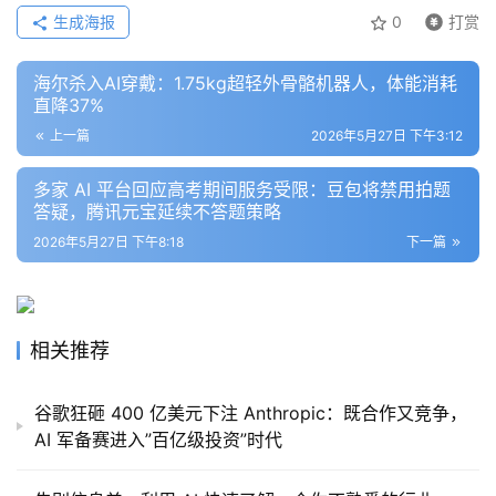
生成海报
0
打赏
海尔杀入AI穿戴：1.75kg超轻外骨骼机器人，体能消耗
直降37%
上一篇
2026年5月27日 下午3:12
多家 AI 平台回应高考期间服务受限：豆包将禁用拍题
答疑，腾讯元宝延续不答题策略
2026年5月27日 下午8:18
下一篇
相关推荐
谷歌狂砸 400 亿美元下注 Anthropic：既合作又竞争，
AI 军备赛进入”百亿级投资”时代