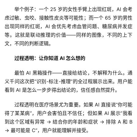
举个例子：一个 25 岁的女性手臂上出现红斑，AI 会考
虑过敏、虫咬、接触性皮炎等可能性；而一个 65 岁的男性
出现同样的红斑，AI 会优先考虑血管问题、糖尿病并发症
等。这就是联动推理的价值——同样的图像，不同的上下
文，不同的判断逻辑。
过程透明：让你知道 AI 怎么想的
最怕 AI 黑箱操作——直接给结论，不解释为什么。通
义千问这次把”识别-标注-推理”的全过程展示出来。用户能
看到 AI 是怎么一步步得出结论的，信任感自然提升。
过程透明在医疗场景尤为重要。如果 AI 直接说”你可能
得了某某病”，用户会害怕且不信任；但如果 AI 展示”我看
到这个区域有异常 → 结合你的年龄和症状 → 排除 A 和 B 
A
I
→ 最可能是 C”，用户就能理解并接受。
日