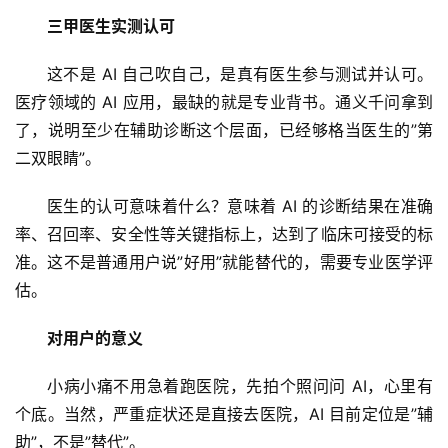
报
三甲医生实测认可
这不是 AI 自己吹自己，是真有医生参与测试并认可。
医疗领域的 AI 应用，最缺的就是专业背书。通义千问拿到
开
源
了，说明至少在辅助诊断这个层面，已经够格当医生的”第
项
二双眼睛”。
目
医生的认可意味着什么？意味着 AI 的诊断结果在准确
率、召回率、安全性等关键指标上，达到了临床可接受的标
应
准。这不是普通用户说”好用”就能替代的，需要专业医学评
用
估。
对用户的意义
行
业
小病小痛不用急着跑医院，先拍个照问问 AI，心里有
登录
注册
/
个底。当然，严重症状还是直接去医院，AI 目前定位是”辅
好
助”，不是”替代”。