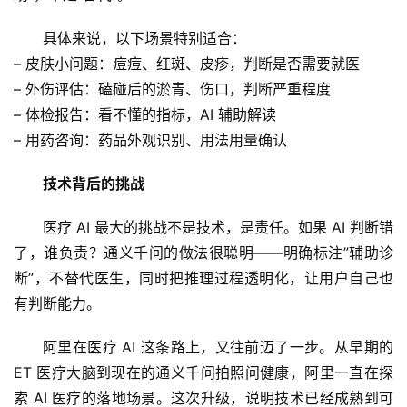
文
具体来说，以下场景特别适合：
– 皮肤小问题：痘痘、红斑、皮疹，判断是否需要就医
教
– 外伤评估：磕碰后的淤青、伤口，判断严重程度
程
– 体检报告：看不懂的指标，AI 辅助解读
– 用药咨询：药品外观识别、用法用量确认
模
技术背后的挑战
型
框
医疗 AI 最大的挑战不是技术，是责任。如果 AI 判断错
架
了，谁负责？通义千问的做法很聪明——明确标注”辅助诊
断”，不替代医生，同时把推理过程透明化，让用户自己也
有判断能力。
报
告
阿里在医疗 AI 这条路上，又往前迈了一步。从早期的 
ET 医疗大脑到现在的通义千问拍照问健康，阿里一直在探
索 AI 医疗的落地场景。这次升级，说明技术已经成熟到可