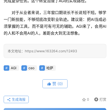
完成复杂任务。这个转变加速了AGI的实现路径。
业
登录
注册
/
对于从业者来说，三年窗口期说长不长说短不短。够学
好
文
一门新技能，不够彻底改变职业轨迹。建议是：把AI当成必
须掌握的工具，而不是可有可无的辅助。AGI来了，会用AI
的人和不会用AI的人，差距会大到无法想象。
教
程
本文地址：https://www.163264.com/12493
模
AGI
ceo
哈萨
型
框
架
赞
(0)
生成海报
0
打赏
报
告