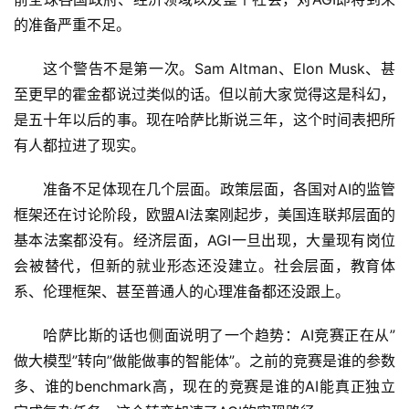
A
的准备严重不足。
I
日
这个警告不是第一次。Sam Altman、Elon Musk、甚
报
至更早的霍金都说过类似的话。但以前大家觉得这是科幻，
是五十年以后的事。现在哈萨比斯说三年，这个时间表把所
有人都拉进了现实。
开
源
准备不足体现在几个层面。政策层面，各国对AI的监管
项
框架还在讨论阶段，欧盟AI法案刚起步，美国连联邦层面的
目
基本法案都没有。经济层面，AGI一旦出现，大量现有岗位
会被替代，但新的就业形态还没建立。社会层面，教育体
系、伦理框架、甚至普通人的心理准备都还没跟上。
应
用
哈萨比斯的话也侧面说明了一个趋势：AI竞赛正在从”
做大模型”转向”做能做事的智能体”。之前的竞赛是谁的参数
多、谁的benchmark高，现在的竞赛是谁的AI能真正独立
行