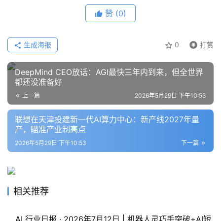
模
赞
(0)
型
框
架
生成海报
0
打赏
DeepMind CEO放话：AGI最快三年内到来，但全世界
报
都还没准备好
告
上一篇
2026年5月29日 下午10:53
联想在天津投建新一代AI算力中心：新产线2027年量
产，瞄准产业制高点
2026年5月29日 下午10:53
下一篇
相关推荐
AI 行业日报 · 2026年7月12日 | 机器人灵巧手突破+AI短