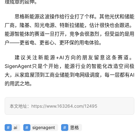
理成章的延伸。
思格新能源这波操作给行业打了个样。其他光伏和储能
应
厂商，隆基、阳光电源、特斯拉储能，估计很快也会跟进。
用
能源智能体的赛道一旦打开，竞争会很激烈，但受益的是用
户——更省电、更省心、更环保的用电体验。
行
建议关注新能源+AI方向的朋友留意这条赛道。
业
登录
注册
SigenAgent只是个开始，能源行业的智能化改造空间极
/
大，从家庭屋顶到工商业储能到电网级调度，每一层都有AI
好
的用武之地。
文
本文地址：https://www.163264.com/12495
教
程
ai
sigenagent
思格