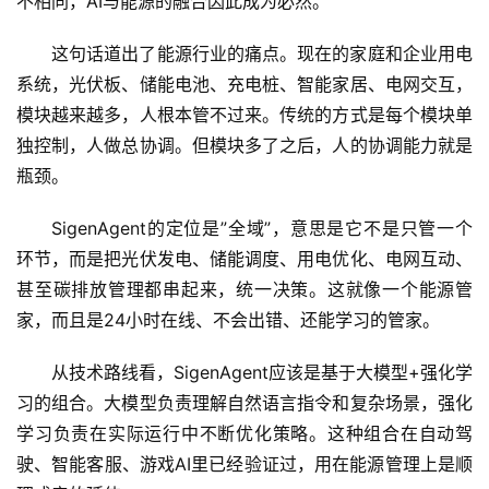
不相同，AI与能源的融合因此成为必然。”
这句话道出了能源行业的痛点。现在的家庭和企业用电
系统，光伏板、储能电池、充电桩、智能家居、电网交互，
模块越来越多，人根本管不过来。传统的方式是每个模块单
独控制，人做总协调。但模块多了之后，人的协调能力就是
瓶颈。
SigenAgent的定位是”全域”，意思是它不是只管一个
A
环节，而是把光伏发电、储能调度、用电优化、电网互动、
I
甚至碳排放管理都串起来，统一决策。这就像一个能源管
日
家，而且是24小时在线、不会出错、还能学习的管家。
报
从技术路线看，SigenAgent应该是基于大模型+强化学
习的组合。大模型负责理解自然语言指令和复杂场景，强化
开
学习负责在实际运行中不断优化策略。这种组合在自动驾
源
项
驶、智能客服、游戏AI里已经验证过，用在能源管理上是顺
目