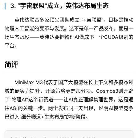
项
3. “宇宙联盟”成立，英伟达布局生态
目
英伟达联合多家顶尖团队成立”宇宙联盟”，目标是推动
物理人工智能的变革与发展。这不是单一产品发布，而是一
应
场生态战役——英伟达要把物理AI做成下一个CUDA级别的
用
平台。
简评
行
业
登录
注册
/
MiniMax M3代表了国产大模型在长上下文和多模态领
好
域的硬实力提升，开源策略更是加分项。Cosmos3则开辟
文
了”物理AI”这个新赛道——让AI真正理解物理世界，这是通
往AGI的关键一步。两个发布同一天出现，说明AI模型竞争
已进入”细分赛道+生态布局”的新阶段。
教
程