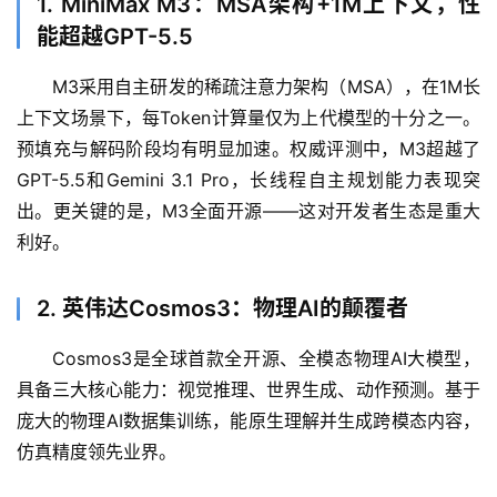
1. MiniMax M3：MSA架构+1M上下文，性
能超越GPT-5.5
M3采用自主研发的稀疏注意力架构（MSA），在1M长
上下文场景下，每Token计算量仅为上代模型的十分之一。
预填充与解码阶段均有明显加速。权威评测中，M3超越了
GPT-5.5和Gemini 3.1 Pro，长线程自主规划能力表现突
出。更关键的是，M3全面开源——这对开发者生态是重大
利好。
A
2. 英伟达Cosmos3：物理AI的颠覆者
I
日
Cosmos3是全球首款全开源、全模态物理AI大模型，
报
具备三大核心能力：视觉推理、世界生成、动作预测。基于
庞大的物理AI数据集训练，能原生理解并生成跨模态内容，
开
仿真精度领先业界。
源