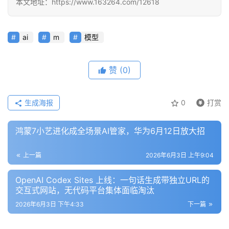
本文地址：https://www.163264.com/12618
模
型
ai
m
模型
框
架
赞
(0)
报
生成海报
0
打赏
告
鸿蒙7小艺进化成全场景AI管家，华为6月12日放大招
上一篇
2026年6月3日 上午9:04
OpenAI Codex Sites 上线：一句话生成带独立URL的
交互式网站，无代码平台集体面临淘汰
2026年6月3日 下午4:33
下一篇