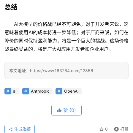
总结
应
用
AI大模型的价格战已经不可避免。对于开发者来说，这
意味着使用AI的成本将进一步降低；对于厂商来说，如何在
行
降价的同时保持盈利能力，将是一个巨大的挑战。这场价格
业
登录
注册
战最终受益的，将是广大AI应用开发者和企业用户。
/
好
文
本文地址：https://www.163264.com/12856
教
ai
Anthropic
OpenAI
程
赞
(0)
模
型
生成海报
0
打赏