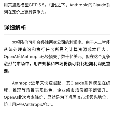
用其旗舰模型GPT-5.5。相比之下，Anthropic的Claude系
列在定价上更具竞争力。
详细解析
大幅降价可能会侵蚀两家公司的利润率。由于人工智能
A
系统处理查询和执行任务所需的计算资源成本巨大，
I
日
OpenAI和Anthropic已经损失了数十亿美元。但在这个竞争
报
激烈的市场中，
用户规模和市场份额可能比短期利润更重
要
。
开
Anthropic近年来快速崛起，其Claude系列模型在编
源
程、推理等场景表现出色，企业级市场份额不断攀升。
项
OpenAI此次考虑降价，显然是为了巩固其市场领先地位，
目
防止用户被Anthropic抢走。