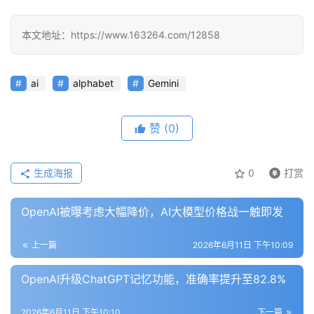
行
业
登录
注册
本文地址：https://www.163264.com/12858
/
好
文
ai
alphabet
Gemini
赞
(0)
教
程
生成海报
0
打赏
模
OpenAI被曝考虑大幅降价，AI大模型价格战一触即发
型
框
上一篇
2026年6月11日 下午10:09
架
OpenAI升级ChatGPT记忆功能，准确率提升至82.8%
报
2026年6月11日 下午10:10
下一篇