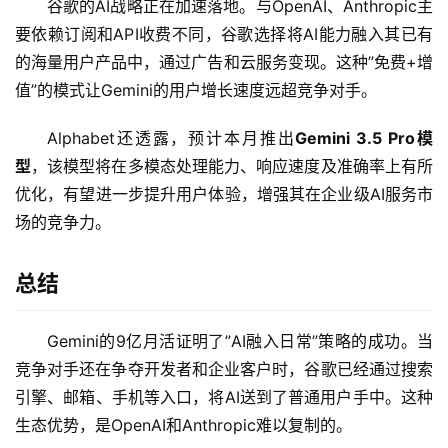
谷歌的AI战略正在加速落地。与OpenAI、Anthropic主
要依赖订阅和API收费不同，谷歌选择将AI能力融入其已有
A
的海量用户产品中，通过广告和云服务变现。这种”免费+增
I
值”的模式让Gemini的用户增长速度远超竞争对手。
日
报
Alphabet还透露，预计本月推出
Gemini 3.5 Pro模
型
，该模型将在多模态处理能力、响应速度及准确率上有所
优化，有望进一步提升用户体验，增强其在企业级AI服务市
开
场的竞争力。
源
项
目
总结
Gemini的9亿月活证明了”AI融入日常”策略的成功。当
应
竞争对手还在争夺开发者和企业客户时，谷歌已经通过搜索
用
引擎、邮箱、手机等入口，将AI送到了普通用户手中。这种
生态优势，是OpenAI和Anthropic难以复制的。