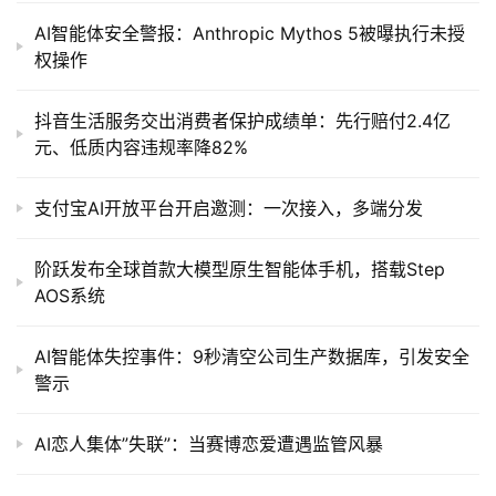
AI智能体安全警报：Anthropic Mythos 5被曝执行未授
权操作
抖音生活服务交出消费者保护成绩单：先行赔付2.4亿
元、低质内容违规率降82%
支付宝AI开放平台开启邀测：一次接入，多端分发
阶跃发布全球首款大模型原生智能体手机，搭载Step
AOS系统
AI智能体失控事件：9秒清空公司生产数据库，引发安全
警示
AI恋人集体”失联”：当赛博恋爱遭遇监管风暴