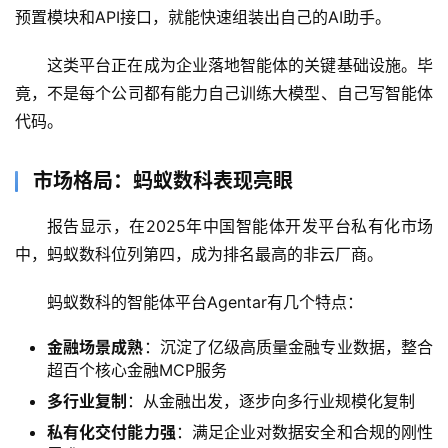
预置模块和API接口，就能快速组装出自己的AI助手。
这类平台正在成为企业落地智能体的关键基础设施。毕
竟，不是每个公司都有能力自己训练大模型、自己写智能体
代码。
市场格局：蚂蚁数科表现亮眼
报告显示，在2025年中国智能体开发平台私有化市场
中，蚂蚁数科位列第四，成为排名最高的非云厂商。
蚂蚁数科的智能体平台Agentar有几个特点：
A
金融场景成熟
：沉淀了亿级高质量金融专业数据，整合
I
超百个核心金融MCP服务
日
多行业复制
：从金融出发，逐步向多行业规模化复制
报
私有化交付能力强
：满足企业对数据安全和合规的刚性