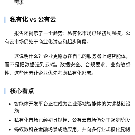
需求
开
源
私有化 vs 公有云
项
目
报告还揭示了一个趋势：私有化市场已经初具规模，公
有云市场仍处于商业化试点和起步阶段。
这说明什么？企业更愿意在自己的服务器上跑智能体，
应
用
而不是把数据送到云端。数据安全、合规要求、业务敏感
性，这些因素让企业优先考虑私有化部署。
行
核心看点
业
登录
注册
/
智能体开发平台正在成为企业落地智能体的关键基础设
好
施
文
私有化市场已经初具规模，公有云市场仍处于起步阶段
蚂蚁数科在金融场景成熟应用，并向多行业规模化复制