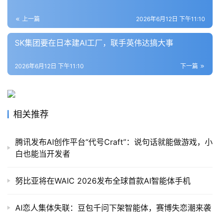
上一篇
2026年6月12日 下午11:10
SK集团要在日本建AI工厂，联手英伟达搞大事
2026年6月12日 下午11:10
下一篇
相关推荐
腾讯发布AI创作平台“代号Craft”：说句话就能做游戏，小
白也能当开发者
努比亚将在WAIC 2026发布全球首款AI智能体手机
AI恋人集体失联：豆包千问下架智能体，赛博失恋潮来袭