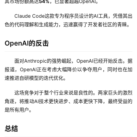
其市场份额高达
54%
，已显著超越OpenAI。
Claude Code这款专为程序员设计的AI工具，凭借其出
开
色的代码理解和生成能力，迅速赢得了开发者社区的青睐。
源
项
目
OpenAI的反击
面对Anthropic的强势崛起，OpenAI已经开始反击。据
应
报道，OpenAI正在考虑大幅降价以争夺用户，同时也在加
用
速推进自研模型的迭代优化。
这场竞争对于整个行业来说是良性的。两家巨头的激烈
行
角逐，将推动AI技术更快进步、成本更快下降，最终受益的
业
登录
注册
是所有用户。
/
好
文
总结