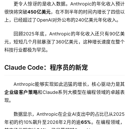
更令人惊讶的是收入数据。Anthropic的年化收入预计
很快将突破
450亿美元
，在不到半年的时间内增长了四倍以
上，已经超过了OpenAI对外公布的240亿美元年化收入。
回顾2025年底，Anthropic的年化收入还只有90亿美
元，短短几个月就暴涨了360亿美元，这种增长速度在整个
科技行业都极为罕见。
Claude Code：程序员的新宠
Anthropic能够实现如此迅猛的增长，核心驱动力是其
企业级客户策略
和Claude系列大模型在编程领域的卓越表
现。
A
I
数据显示，Anthropic在企业AI支出中的占比已从2025
日
年初的约10%飙升至2026年2月的逾
65%
。在编程领域，
报