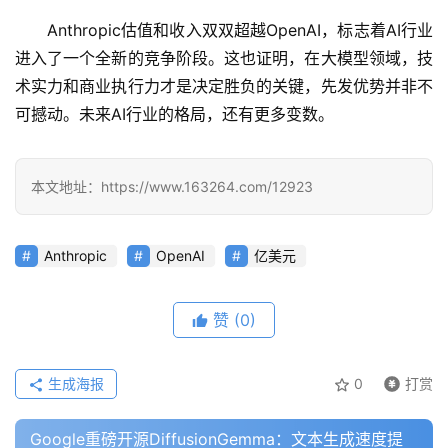
Anthropic估值和收入双双超越OpenAI，标志着AI行业
教
进入了一个全新的竞争阶段。这也证明，在大模型领域，技
程
术实力和商业执行力才是决定胜负的关键，先发优势并非不
可撼动。未来AI行业的格局，还有更多变数。
模
型
本文地址：https://www.163264.com/12923
框
架
Anthropic
OpenAI
亿美元
报
告
赞
(0)
生成海报
0
打赏
Google重磅开源DiffusionGemma：文本生成速度提