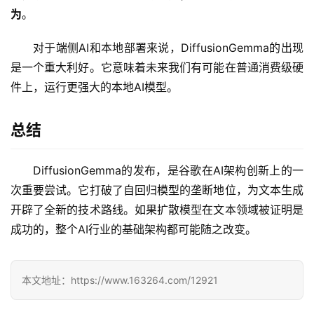
为
。
应
对于端侧AI和本地部署来说，DiffusionGemma的出现
用
是一个重大利好。它意味着未来我们有可能在普通消费级硬
件上，运行更强大的本地AI模型。
行
总结
业
登录
注册
/
好
DiffusionGemma的发布，是谷歌在AI架构创新上的一
文
次重要尝试。它打破了自回归模型的垄断地位，为文本生成
开辟了全新的技术路线。如果扩散模型在文本领域被证明是
成功的，整个AI行业的基础架构都可能随之改变。
教
程
本文地址：https://www.163264.com/12921
模