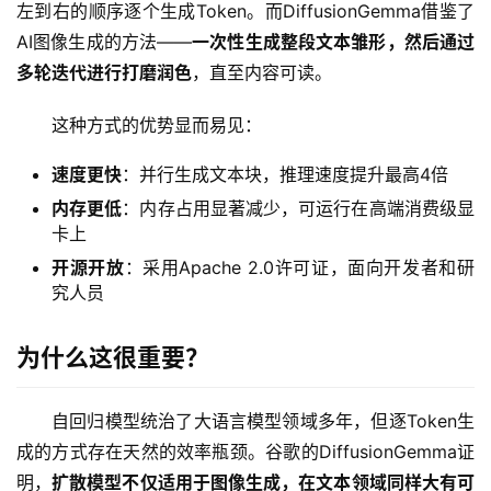
左到右的顺序逐个生成Token。而DiffusionGemma借鉴了
AI图像生成的方法——
一次性生成整段文本雏形，然后通过
多轮迭代进行打磨润色
，直至内容可读。
这种方式的优势显而易见：
速度更快
：并行生成文本块，推理速度提升最高4倍
内存更低
：内存占用显著减少，可运行在高端消费级显
A
卡上
I
开源开放
：采用Apache 2.0许可证，面向开发者和研
日
究人员
报
为什么这很重要？
开
源
自回归模型统治了大语言模型领域多年，但逐Token生
项
成的方式存在天然的效率瓶颈。谷歌的DiffusionGemma证
目
明，
扩散模型不仅适用于图像生成，在文本领域同样大有可