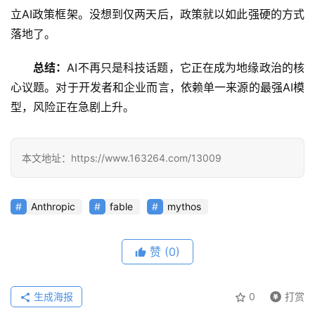
文
立AI政策框架。没想到仅两天后，政策就以如此强硬的方式
落地了。
教
总结：
AI不再只是科技话题，它正在成为地缘政治的核
程
心议题。对于开发者和企业而言，依赖单一来源的最强AI模
型，风险正在急剧上升。
模
型
本文地址：https://www.163264.com/13009
框
架
Anthropic
fable
mythos
报
赞
(0)
告
生成海报
0
打赏