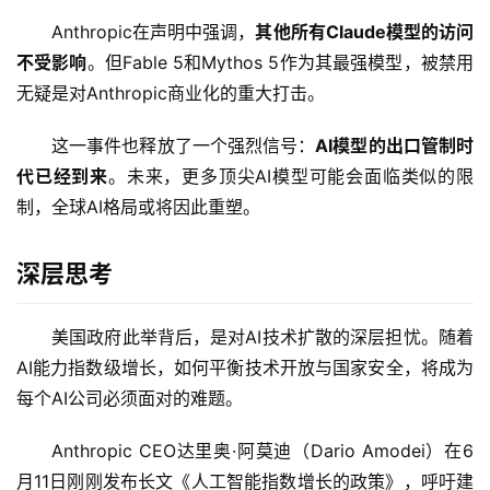
日
报
Anthropic在声明中强调，
其他所有Claude模型的访问
不受影响
。但Fable 5和Mythos 5作为其最强模型，被禁用
无疑是对Anthropic商业化的重大打击。
开
源
这一事件也释放了一个强烈信号：
AI模型的出口管制时
项
代已经到来
。未来，更多顶尖AI模型可能会面临类似的限
目
制，全球AI格局或将因此重塑。
深层思考
应
用
美国政府此举背后，是对AI技术扩散的深层担忧。随着
AI能力指数级增长，如何平衡技术开放与国家安全，将成为
行
每个AI公司必须面对的难题。
业
登录
注册
/
Anthropic CEO达里奥·阿莫迪（Dario Amodei）在6
好
月11日刚刚发布长文《人工智能指数增长的政策》，呼吁建