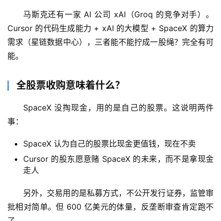
A
I
马斯克还有一家 AI 公司 xAI（Groq 的竞争对手）。
日
Cursor 的代码生成能力 + xAI 的大模型 + SpaceX 的算力
报
需求（星链数据中心），三者能不能拧成一股绳？完全有可
能。
开
全股票收购意味着什么？
源
项
SpaceX 没掏现金，用的是自己的股票。这说明两件
目
事：
SpaceX 认为自己的股票比现金更值钱，现在不卖
应
Cursor 的股东愿意赌 SpaceX 的未来，而不是拿现金
用
走人
另外，交易用的是私募方式，不公开发行证券，监管审
行
批相对简单。但 600 亿美元的体量，反垄断审查肯定跑不
业
登录
注册
了。