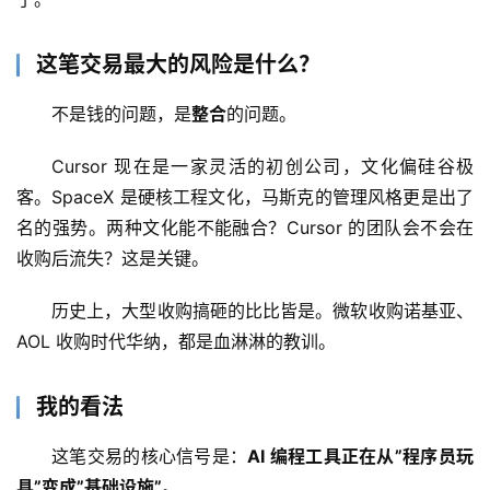
/
好
这笔交易最大的风险是什么？
文
不是钱的问题，是
整合
的问题。
教
Cursor 现在是一家灵活的初创公司，文化偏硅谷极
程
客。SpaceX 是硬核工程文化，马斯克的管理风格更是出了
名的强势。两种文化能不能融合？Cursor 的团队会不会在
收购后流失？这是关键。
模
型
历史上，大型收购搞砸的比比皆是。微软收购诺基亚、
框
架
AOL 收购时代华纳，都是血淋淋的教训。
我的看法
报
告
这笔交易的核心信号是：
AI 编程工具正在从”程序员玩
具”变成”基础设施”
。