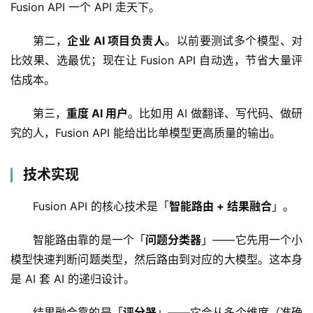
Fusion API 一个 API 走天下。
目
第二，
企业 AI 项目负责人
。以前要测试多个模型、对
比效果、选最优；现在让 Fusion API 自动选，节省大量评
应
估成本。
用
第三，
重度 AI 用户
。比如用 AI 做翻译、写代码、做研
究的人，Fusion API 能给出比单模型更高质量的输出。
行
业
登录
注册
/
技术实现
好
文
Fusion API 的核心技术是「
智能路由 + 结果融合
」。
智能路由靠的是一个「
问题分类器
」——它先用一个小
教
模型快速判断问题类型，然后路由到对应的大模型。这本身
程
是 AI 套 AI 的递归设计。
结果融合靠的是「
评分器
」——它会从多个维度（准确