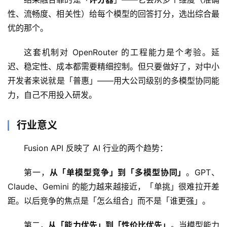
模
性、流畅度、相关性）给每个模型的回答打分，选出综合最
型
优的那个。
框
架
这套机制对 OpenRouter 的工程能力是个考验。延
迟、稳定性、成本都需要精细控制。但只要做好了，对中小
开发者来说就是「普惠」——用大公司级别的多模型协同能
报
力，自己不用投入研发。
告
行业意义
Fusion API 反映了 AI 行业的两个趋势：
第一，
从「单模型竞争」到「多模型协同」
。GPT、
Claude、Gemini 的能力越来越接近，「单挑」很难拉开差
距。以后竞争的焦点是「怎么组合」而不是「谁更强」。
第二，
从「能力优先」到「性价比优先」
。当模型能力