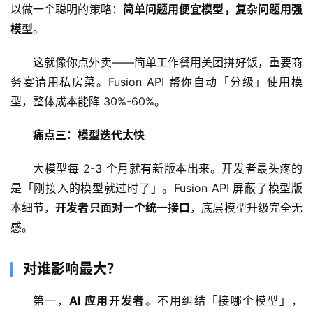
以做一个聪明的策略：
简单问题用便宜模型，复杂问题用强
模型
。
这就像你点外卖——简单工作餐用美团拼好饭，重要商
务宴请用私房菜。Fusion API 帮你自动「分级」使用模
型，整体成本能降 30%-60%。
痛点三：模型迭代太快
A
大模型每 2-3 个月就有新版本出来。开发者最头疼的
I
是「刚接入的模型就过时了」。Fusion API 屏蔽了模型版
日
本细节，
开发者只面对一个统一接口
，底层模型升级完全无
报
感。
对谁影响最大？
开
源
第一，
AI 应用开发者
。不用纠结「接哪个模型」，
项