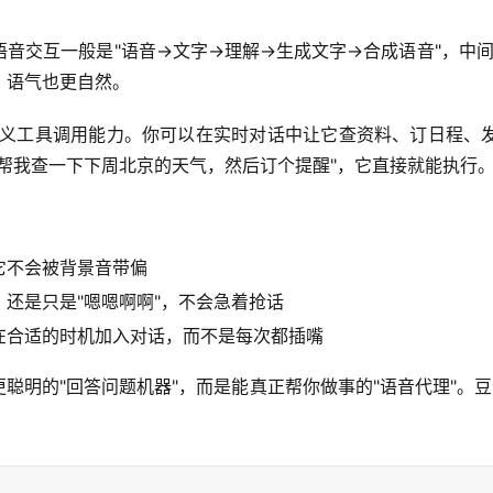
音交互一般是"语音→文字→理解→生成文字→合成语音"，中间
，语气也更自然。
，是自定义工具调用能力。你可以在实时对话中让它查资料、订日程
帮我查一下下周北京的天气，然后订个提醒"，它直接就能执行
它不会被背景音带偏
还是只是"嗯嗯啊啊"，不会急着抢话
在合适的时机加入对话，而不是每次都插嘴
明的"回答问题机器"，而是能真正帮你做事的"语音代理"。豆包3