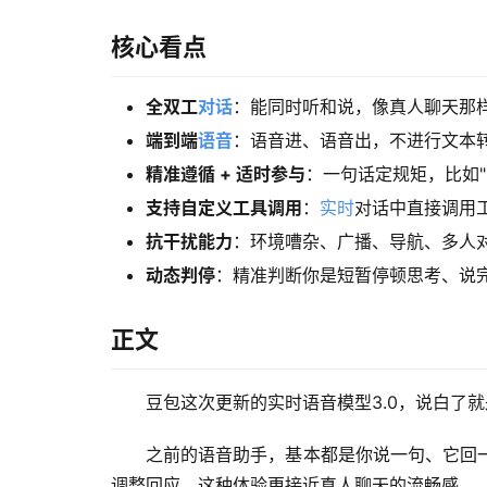
核心看点
全双工
对话
：能同时听和说，像真人聊天那样
端到端
语音
：语音进、语音出，不进行文本
精准遵循 + 适时参与
：一句话定规矩，比如
支持自定义工具调用
：
实时
对话中直接调用
抗干扰能力
：环境嘈杂、广播、导航、多人
动态判停
：精准判断你是短暂停顿思考、说
正文
豆包这次更新的实时语音模型3.0，说白了就是往
之前的语音助手，基本都是你说一句、它回
调整回应。这种体验更接近真人聊天的流畅感。