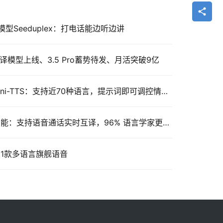
Seeduplex：打电话能边听边讲
翻译模型上线、3.5 Pro蓄势待发、月活突破9亿
谷歌发布最强TTS模型Gemini-TTS：支持近70种语言，提示词即可调控情感风格
DeepL 推出实时语音翻译功能：支持语音通话实时互译，96% 语言学家更青睐
新增21款多语言旗舰语音