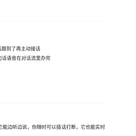
话题到了再主动接话
句话语音在对话流里办完
它能边听边说，你随时可以插话打断，它也能实时