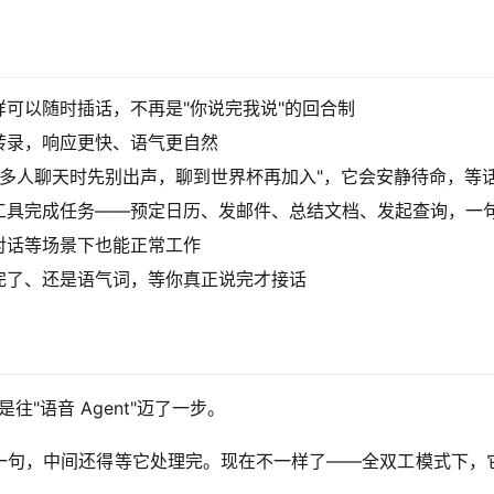
可以随时插话，不再是"你说完我说"的回合制
转录，响应更快、语气更自然
"多人聊天时先别出声，聊到世界杯再加入"，它会安静待命，等
工具完成任务——预定日历、发邮件、总结文档、发起查询，一
对话等场景下也能正常工作
完了、还是语气词，等你真正说完才接话
"语音 Agent"迈了一步。
一句，中间还得等它处理完。现在不一样了——全双工模式下，