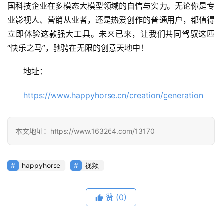
国科技企业在多模态大模型领域的自信与实力。无论你是专
文
业影视人、营销从业者，还是热爱创作的普通用户，都值得
立即体验这款强大工具。未来已来，让我们共同驾驭这匹
教
“快乐之马”，驰骋在无限的创意天地中！
程
地址：
https://www.happyhorse.cn/creation/generation
模
型
框
本文地址：https://www.163264.com/13170
架
happyhorse
视频
报
告
赞
(0)