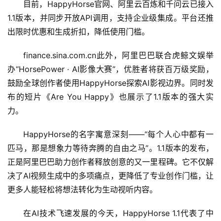
目前，HappyHorse官网、阿里云百炼和千问云已接入
日
报
1.1版本，并同步开放API调用，支持企业级集成。平台还推
出限时优惠和生成折扣，降低使用门槛。
开
finance.sina.com.cn此外，阿里巴巴联合虎鲸文娱举
源
办“HorsePower · AI影像大赛”，优胜者将获百万级奖励，
项
鼓励全球创作者使用HappyHorse探索AI影视边界。同时发
目
布的短片《Are You Happy》也展示了1.1版本的强大实
力。
应
HappyHorse的名字寓意深刻——“每个人心中都有一
用
匹马，那是想象力等待奔腾的自由之马”。1.1版本的发布，
正是阿里巴巴助力创作者释放创意的又一里程碑。它不仅解
决了AI视频生成中的多项痛点，更降低了专业创作门槛，让
行
更多人能轻松将想法转化为生动视听内容。
业
登录
注册
/
在AI技术飞速发展的今天，HappyHorse 1.1代表了中
好