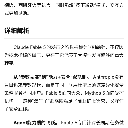
德语、西班牙语
等语言。同时新增”按下通话”模式，交互方
应
式更加灵活。
用
详细解析
行
业
Claude Fable 5的发布之所以被称为”核弹级”，不仅因
登录
注册
/
为技术指标的碾压，更在于它代表了大模型发展路线的重大
好
转变。
文
从”参数竞赛”到”能力+安全”双轨制。
 Anthropic没有
盲目追求参数规模，而是在同一底层模型上通过差异化安全
教
策略服务不同用户。Fable 5面向大众，Mythos 5面向受控
程
机构——这种”双生子”策略既满足了商业扩张需求，又守住
了安全底线。
模
Agent能力质的飞跃。
 Fable 5专门针对长周期任务做
型