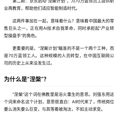
第二颗：京东启动”涅槃计划”，为70万蓝领员工提供职
业再教育，帮助他们适应智能制造时代。
这两件事加在一起，意味着什么？意味着中国最大的零
售巨头之一，正在用AI技术自我革命，同时承担起”产业转
型操盘手”的角色。
更重要的是，”涅槃计划”瞄准的不是一个两个工种，而
是70万蓝领工人。这种规模的人员转型，在中国互联网公
司的历史上从来没发生过。
为什么是”涅槃”？
“涅槃”这个词在佛教里是浴火重生的意思。刘强东用这
个词来命名这个计划，意思很直白：AI时代来了，传统岗位
要么消失要么巨变，与其等着被淘汰，不如主动求变。