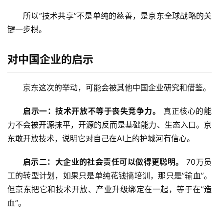
业
登录
注册
所以”技术共享”不是单纯的慈善，是京东全球战略的关
/
好
键一步棋。
文
对中国企业的启示
教
京东这次的举动，可能会被其他中国企业研究和借鉴。
程
启示一：技术开放不等于丧失竞争力。
 真正核心的能
力不会被开源抹平，开源的反而是基础能力、生态入口。京
模
东敢开放技术，说明它对自己在AI上的护城河有信心。
型
框
启示二：大企业的社会责任可以做得更聪明。
 70万员
架
工的转型计划，如果只是单纯花钱搞培训，那只是”输血”。
但京东把它和技术开放、产业升级绑定在一起，等于在”造
报
血”。
告