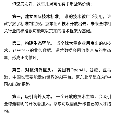
但深层次看，这事儿对京东有多重战略价值：
A
I
第一，建立国际技术标准。
 谁的技术被广泛使用，谁
日
就掌握了标准制定权。京东把AI技术开放出去，未来全球相
报
关行业的标准很可能就以京东的技术框架为基础。
第二，构建生态壁垒。
 当全球大量企业用京东的AI技
开
术，这些企业的业务数据、运营数据会回流到京东的生态
源
里，形成正向循环。
项
目
第三，对抗海外巨头。
 美国有OpenAI、谷歌、亚马
逊，中国也需要能走向世界的AI平台。京东此举是在为”中
国AI出海”探路。
应
用
第四，吸引海外人才。
 一个开放的技术生态，会吸引
全球最聪明的开发者加入。京东可以借此升级自己的人才结
构。
行