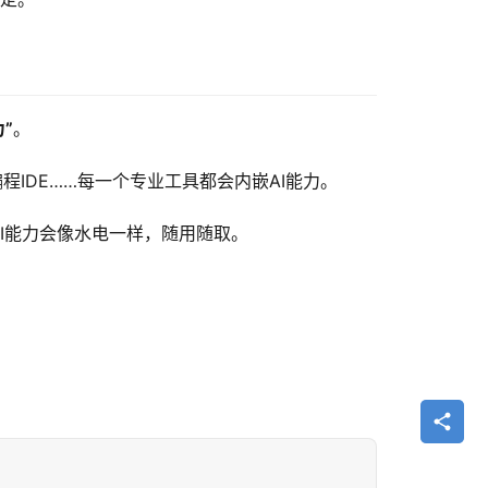
”
。
、AI+编程IDE……每一个专业工具都会内嵌AI能力。
I能力会像水电一样，随用随取。