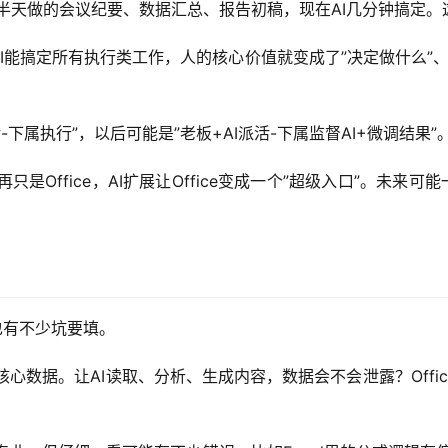
花半天做的会议纪要、数据汇总、报告初稿，现在AI几分钟搞定
AI能搞定所有执行类工作，人的核心价值就变成了”决定做什么”、
活-下属执行”，以后可能是”老板+AI派活-下属监督AI+微调结果
ce不再只是Office，AI扩展让Office变成一个”超级入口”。未
但也有不少坑要填。
司的核心数据。让AI读取、分析、生成内容，数据会不会泄露？Of