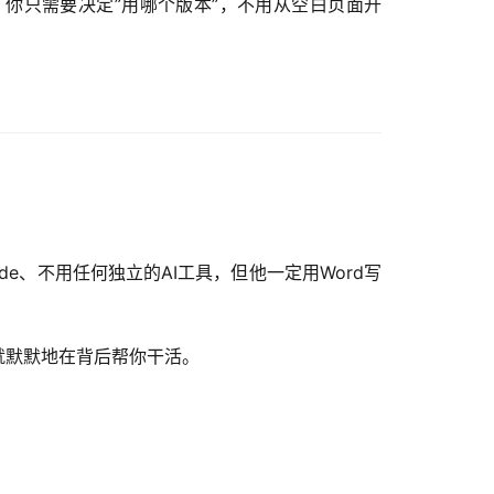
你只需要决定”用哪个版本”，不用从空白页面开
ude、不用任何独立的AI工具，但他一定用Word写
I就默默地在背后帮你干活。