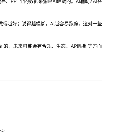
、PPT里的数据来源是AI瞎编的。AI辅助≠AI替
做得越好；说得越模糊，AI越容易跑偏。这对一些
看到的，未来可能会有合规、生态、API限制等方面
决定。