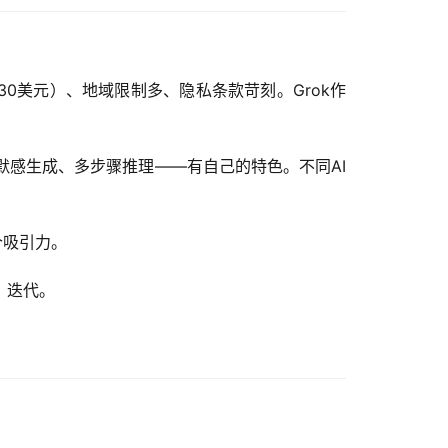
贵（一月30美元）、地域限制多、隐私条款苛刻。Grok作
、幽默感生成、多步骤推理——有自己的特色。不同AI
个吸引力。
线、迭代。