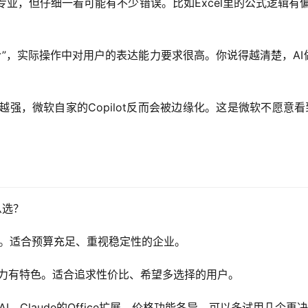
专业，但仔细一看可能有不少错误。比如Excel里的公式逻辑有偏差
令”，实际操作中对用户的表达能力要求很高。你说得越清楚，AI
来越强，微软自家的Copilot反而会被边缘化。这是微软不愿意
么选？
。适合预算充足、重视稳定性的企业。
力有特色。适合追求性价比、希望多选择的用户。
I、Claude的Office扩展，价格功能各异。可以多试用几个再