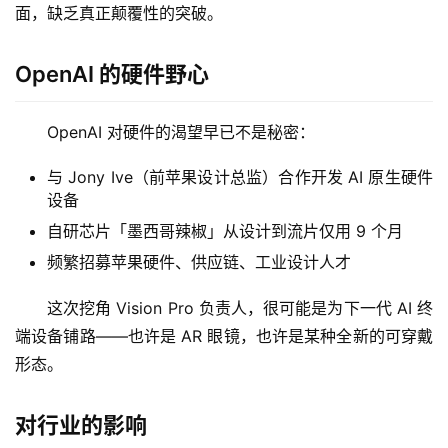
面，缺乏真正颠覆性的突破。
OpenAI 的硬件野心
A
I
OpenAI 对硬件的渴望早已不是秘密：
日
报
与 Jony Ive（前苹果设计总监）合作开发 AI 原生硬件
设备
自研芯片「墨西哥辣椒」从设计到流片仅用 9 个月
开
频繁招募苹果硬件、供应链、工业设计人才
源
项
这次挖角 Vision Pro 负责人，很可能是为下一代 AI 终
目
端设备铺路——也许是 AR 眼镜，也许是某种全新的可穿戴
形态。
应
用
对行业的影响