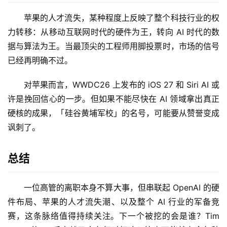
苹果的人才流失，某种程度上反映了整个科技行业的权
行
力转移：从移动互联网时代的硬件为王，转向 AI 时代的数
业
登录
注册
据与算法为王。当最顶尖的工程师用脚投票时，市场的信号
/
已经再明确不过。
好
文
对苹果而言，WWDC26 上发布的 iOS 27 和 Siri AI 或
许是挽回信心的一步。但如果不能尽快在 AI 领域拿出真正
硬核的成果，「硅谷黄埔军校」的名号，可能要从赞誉变成
教
程
讽刺了。
总结
模
型
一位高管的离职本身不算大事，但串联起 OpenAI 的硬
框
件布局、苹果的人才流失潮、以及整个 AI 行业的军备竞
架
赛，这条脉络值得持续关注。下一个被挖的会是谁？Tim 