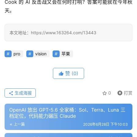
Cook 的 AI 反击战又会在何时打响？答案可能就在今年秋
报
天。
告
本文地址：https://www.163264.com/13443
pro
vision
苹果
赞
(0)
生成海报
0
打赏
OpenAI 放出 GPT-5.6 全家桶：Sol、Terra、Luna 三
档定位，代码能力碾压 Claude
上一篇
2026年6月28日 下午10:03