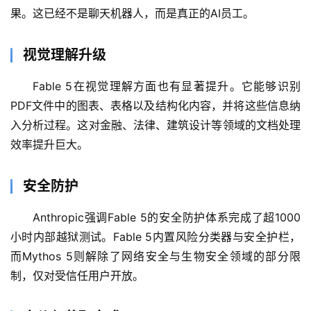
目
果。这已经不是聊天机器人，而是真正的AI员工。
视觉理解升级
应
用
Fable 5在视觉理解方面也有显著提升。它能够识别
PDF文件中的图表、表格以及结构化内容，并将这些信息纳
入分析过程。这对金融、法律、建筑设计等领域的文档处理
行
效率提升巨大。
业
登录
注册
/
安全防护
好
文
Anthropic强调Fable 5的安全防护体系完成了超1000
小时内部越狱测试。Fable 5内置风险分类器与安全护栏，
而Mythos 5则解除了网络安全与生物安全领域的部分限
教
制，仅对受信任用户开放。
程