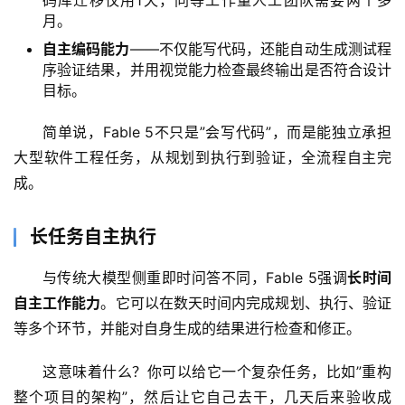
码库迁移仅用1天，同等工作量人工团队需要两个多
月。
自主编码能力
——不仅能写代码，还能自动生成测试程
序验证结果，并用视觉能力检查最终输出是否符合设计
目标。
简单说，Fable 5不只是”会写代码”，而是能独立承担
大型软件工程任务，从规划到执行到验证，全流程自主完
成。
A
长任务自主执行
I
日
与传统大模型侧重即时问答不同，Fable 5强调
长时间
报
自主工作能力
。它可以在数天时间内完成规划、执行、验证
等多个环节，并能对自身生成的结果进行检查和修正。
开
这意味着什么？你可以给它一个复杂任务，比如”重构
源
整个项目的架构”，然后让它自己去干，几天后来验收成
项