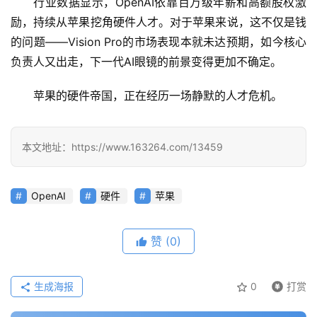
行业数据显示，OpenAI依靠百万级年薪和高额股权激
用
励，持续从苹果挖角硬件人才。对于苹果来说，这不仅是钱
的问题——Vision Pro的市场表现本就未达预期，如今核心
负责人又出走，下一代AI眼镜的前景变得更加不确定。
行
业
登录
注册
苹果的硬件帝国，正在经历一场静默的人才危机。
/
好
文
本文地址：https://www.163264.com/13459
教
OpenAI
硬件
苹果
程
赞
(0)
模
型
生成海报
0
打赏
框
架