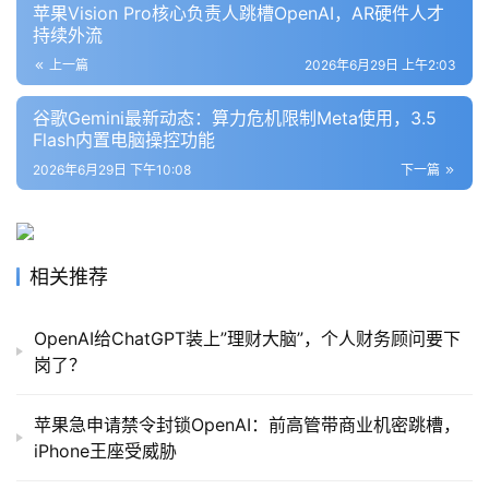
苹果Vision Pro核心负责人跳槽OpenAI，AR硬件人才
持续外流
上一篇
2026年6月29日 上午2:03
报
告
谷歌Gemini最新动态：算力危机限制Meta使用，3.5
Flash内置电脑操控功能
2026年6月29日 下午10:08
下一篇
相关推荐
OpenAI给ChatGPT装上”理财大脑”，个人财务顾问要下
岗了？
苹果急申请禁令封锁OpenAI：前高管带商业机密跳槽，
iPhone王座受威胁