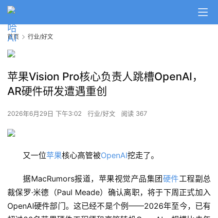
首页
行业/好文
苹果Vision Pro核心负责人跳槽OpenAI，
AR硬件研发遭遇重创
2026年6月29日 下午3:02
行业/好文
阅读 367
又一位
苹果
核心高管被
OpenAI
挖走了。
据MacRumors报道，苹果视觉产品集团
硬件
工程副总
裁保罗·米德（Paul Meade）确认离职，将于下周正式加入
OpenAI硬件部门。这已经不是个例——2026年至今，已有