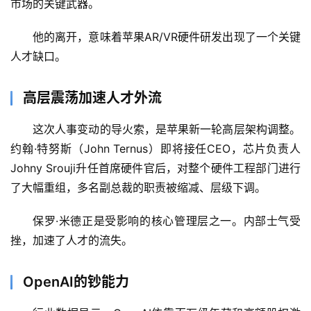
市场的关键武器。
他的离开，意味着苹果AR/VR硬件研发出现了一个关键
人才缺口。
A
高层震荡加速人才外流
I
日
这次人事变动的导火索，是苹果新一轮高层架构调整。
报
约翰·特努斯（John Ternus）即将接任CEO，芯片负责人
Johny Srouji升任首席硬件官后，对整个硬件工程部门进行
了大幅重组，多名副总裁的职责被缩减、层级下调。
开
源
保罗·米德正是受影响的核心管理层之一。内部士气受
项
挫，加速了人才的流失。
目
OpenAI的钞能力
应