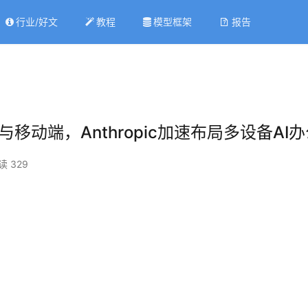
行业/好文
教程
模型框架
报告
页与移动端，Anthropic加速布局多设备AI
读 329