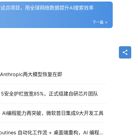
nAI启动试点项目，用全球网络数据提升AI搜索效率
下一篇
Anthropic两大模型恢复在即
able 5安全护栏放宽85%，正式组建自研芯片团队
重磅发布：AI编程能力再突破，微软首日集成9大开发工具
Claude Code 重磅升级：Routines 自动化工作流 + 桌面端重构，AI 编程进入”7×24小时替你打工”时代