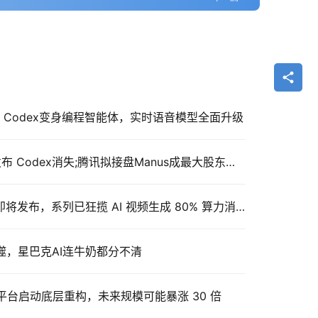
之欲出：Codex变身编程智能体，实时语音模型全面升级
AI日报：GPT5.6系列模型发布 Codex消失;腾讯拟接盘Manus成最大股东；MiniMax创始人宣布零薪酬直至实现AGI
曝字节 Seedance 2.1 模型即将发布，系列已狂揽 AI 视频生成 80% 算力消耗
反噬，星巴克AI连牛奶都分不清
b：平台启动底层重构，未来规模可能暴涨 30 倍