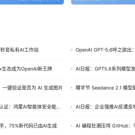
Mac秒变私有AI工作站
OpenAI GPT-5.6呼
x生态成为OpenAI新王牌
ome：一键验证是否为 AI 生成图片
华为小艺Claw获信通院首个终端厂商权威安全认证：鸿蒙AI智能体安全能力获认可
AI日报：企业强推AI反遭
助手，75%新代码已由AI生成
AI 编程狂潮压垮 GitHu