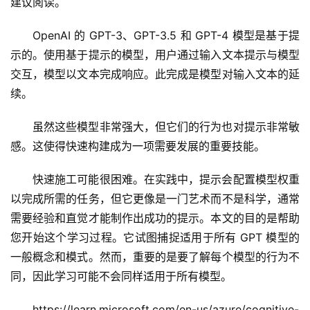
建议阅读。
报
OpenAI 的 GPT-3、GPT-3.5 和 GPT-4 模型是基于提
示的。使用基于提示的模型，用户通过输入文本提示与模型
开
交互，模型以文本完成响应。此完成是模型对输入文本的延
源
续。
项
目
虽然这些模型非常强大，但它们的行为也对提示非常敏
感。这使得快速构建成为一项需要发展的重要技能。
应
快速施工可能很困难。在实践中，提示会配置模型权重
用
以完成所需的任务，但它更像是一门艺术而不是科学，通常
需要经验和直觉才能制作出成功的提示。本文的目的是帮助
行
您开始这个学习过程。它试图捕捉适用于所有 GPT 模型的
业
一般概念和模式。然而，重要的是要了解每个模型的行为不
登录
注册
/
同，因此学习可能不会同样适用于所有模型。
好
文
https://learn.microsoft.com/en-us/azure/cognitive-