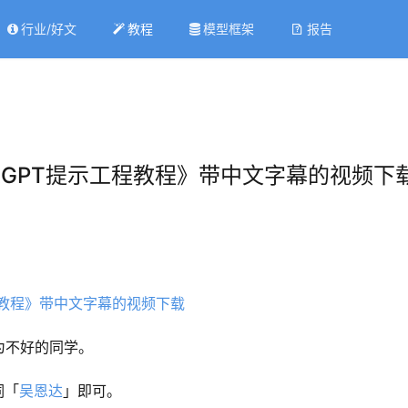
行业/好文
教程
模型框架
报告
hatGPT提示工程教程》带中文字幕的视频下
为不好的同学。
词「
吴恩达
」即可。