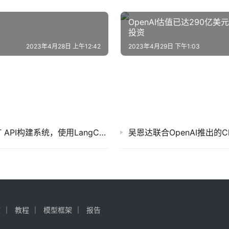
OpenAI估值已达290亿美元：新一轮融资宣告
投资
2023年4月28日 上午12:42
2023年4月29日 下午1:03
吴恩达推出3门生成式AI短课程：使用ChatGPT API构建系统，使用LangChain进行LLM应用开发，学习扩散模型的工作原理
文
教程
模型框架
报告