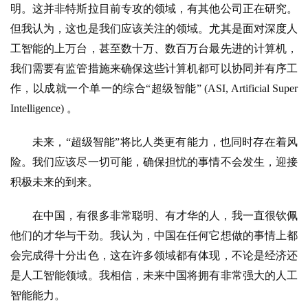
应
明。这并非特斯拉目前专攻的领域，有其他公司正在研究。
用
但我认为，这也是我们应该关注的领域。尤其是面对深度人
工智能的上万台，甚至数十万、数百万台最先进的计算机，
我们需要有监管措施来确保这些计算机都可以协同并有序工
行
作，以成就一个单一的综合“超级智能” (ASI, Artificial Super 
业
登录
注册
Intelligence) 。
/
好
未来，“超级智能”将比人类更有能力，也同时存在着风
文
险。我们应该尽一切可能，确保担忧的事情不会发生，迎接
积极未来的到来。
教
程
在中国，有很多非常聪明、有才华的人，我一直很钦佩
他们的才华与干劲。我认为，中国在任何它想做的事情上都
会完成得十分出色，这在许多领域都有体现，不论是经济还
模
是人工智能领域。我相信，未来中国将拥有非常强大的人工
型
智能能力。
框