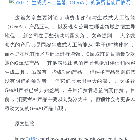
行
业
登录
注册
这篇文章主要讨论了消费者如何与生成式人工智能
/
（GenAI）产品互动 ， 以及现有公司在哪些领域占据主导
好
文
地位 ， 新公司在哪些领域崭露头角 。文章提到 ， 大多数
领先的产品都是围绕生成式人工智能从“零开始”构建的 ， 
而不是在现有技术基础上进行增强 。ChatGPT是目前最受欢
教
迎的GenAI产品 ， 其他表现出色的产品包括AI伴侣和内容
程
生成工具 。虽然有一些成功的产品 ， 但许多产品类别仍然
没有明确的领先者 ， 但它们显示出巨大的潜力 。大多数
GenAI产品已经开始盈利 ， 并且消费者愿意为其付费 。目
模
前 ， 消费者AI产品主要以浏览器为主 ， 但预计会有更多以
型
框
移动为先的GenAI产品出现 。
架
原文链接：
https://
a16z
.com/how-are-consumers-using-generative-ai/
报