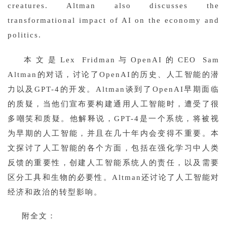
行
creatures. Altman also discusses the 
业
登录
注册
transformational impact of AI on the economy and 
/
politics.
好
文
本文是Lex Fridman与OpenAI的CEO Sam 
Altman的对话，讨论了OpenAI的历史、人工智能的潜
力以及GPT-4的开发。Altman谈到了OpenAI早期面临
教
程
的质疑，当他们宣布要构建通用人工智能时，遭受了很
多嘲笑和质疑。他解释说，GPT-4是一个系统，将被视
为早期的人工智能，并且在几十年内会变得不重要。本
模
文探讨了人工智能的各个方面，包括在强化学习中人类
型
反馈的重要性，创建人工智能系统人的责任，以及需要
框
区分工具和生物的必要性。Altman还讨论了人工智能对
架
经济和政治的转型影响。
附全文：
报