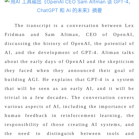
A
I
The transcript is a conversation between Lex 
日
Fridman and Sam Altman, CEO of OpenAI, 
报
discussing the history of OpenAI, the potential of 
AI, and the development of GPT-4. Altman talks 
开
about the early days of OpenAI and the skepticism 
源
they faced when they announced their goal of 
项
building AGI. He explains that GPT-4 is a system 
目
that will be seen as an early AI, and it will be 
trivial in a few decades. The conversation covers 
various aspects of AI, including the importance of 
应
用
human feedback in reinforcement learning, the 
responsibility of those creating AI systems, and 
the need to distinguish between tools and 