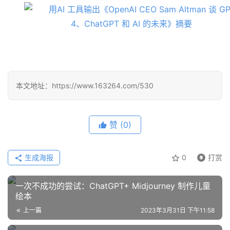
ridiculous to talk about AGI and I can’t believe
you’re giving them time of day and it’s like that
was the level of like
00:35
pettiness and Rancor in the field at a new group
of people s
本文地址：https://www.163264.com/530
赞
(0)
生成海报
0
打赏
一次不成功的尝试：ChatGPT+ Midjourney 制作儿童
绘本
上一篇
2023年3月31日 下午11:58