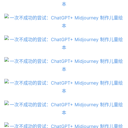
日
报
开
源
项
目
应
用
行
业
登录
注册
/
好