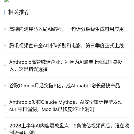
模
相关推荐
型
框
高德内测袋马入局AI编程，一句话分钟级生成可用应用
架
腾讯视频宣布全AI制作长剧和电影，第三季度正式上线
报
Anthropic高管喊话企业：别因为AI账单上涨就削减投
告
入，这是错误选择
谷歌Gemini月活突破9亿，成Alphabet增长最快产品
Anthropic发布Claude Mythos：AI安全审计模型发现
curl零日漏洞，Mozilla已修复271个漏洞
2026上半年AI内容爆款盘点：9条破亿视频背后，谁在收
割流量红利？