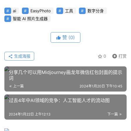
项
目
ai
EasyPhoto
工具
数字分身
智能 AI 照片生成器
应
用
赞
(0)
生成海报
0
打赏
行
业
登录
注册
分享几个可以用Midjourney画龙年微信红包封面的提示
/
词
好
上一篇
2024年1月20日 下午10:45
文
过去4年中AI领域的竞争：人工智能人才的流动图
教
2024年1月22日 上午12:13
下一篇
程