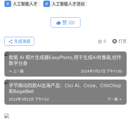
人工智能人才
人工智能人才流动
行
业
登录
注册
/
赞
(0)
好
文
生成海报
0
打赏
教
智能 AI 照片生成器EasyPhoto,用于生成AI肖像画,创作
程
数字分身
上一篇
2024年1月21日 下午11:50
字节跳动四款AI出海产品：Cici AI、Coze、ChitChop
模
和BagelBell
型
2024年1月22日 下午1:02
下一篇
框
架
报