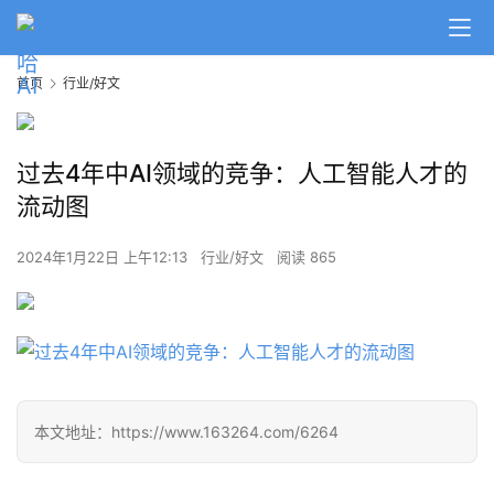
A
首页
行业/好文
I
日
报
过去4年中AI领域的竞争：人工智能人才的
流动图
开
源
2024年1月22日 上午12:13
行业/好文
阅读 865
项
目
应
用
本文地址：https://www.163264.com/6264