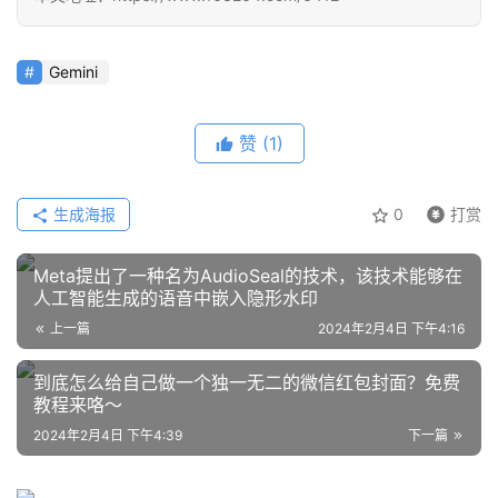
源
项
目
Gemini
赞
(1)
应
用
生成海报
0
打赏
行
Meta提出了一种名为AudioSeal的技术，该技术能够在
业
人工智能生成的语音中嵌入隐形水印
登录
注册
/
上一篇
2024年2月4日 下午4:16
好
文
到底怎么给自己做一个独一无二的微信红包封面？免费
教程来咯～
2024年2月4日 下午4:39
下一篇
教
程