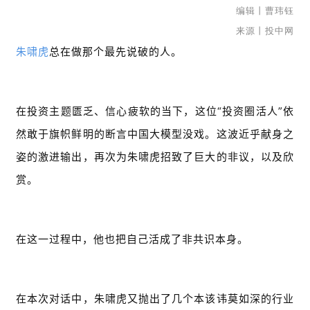
编辑丨曹玮钰
来源丨投中网
朱啸虎
总在做那个最先说破的人。
在投资主题匮乏、信心疲软的当下，这位“投资圈活人”依
然敢于旗帜鲜明的断言中国大模型没戏。这波近乎献身之
姿的激进输出，再次为朱啸虎招致了巨大的非议，以及欣
赏。
在这一过程中，他也把自己活成了非共识本身。
在本次对话中，朱啸虎又抛出了几个本该讳莫如深的行业