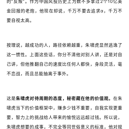
的“反叛”。作为中国风投历史上为数不多拿过2个10亿美
金回报的老炮，他现在却说，千万不要去追求α，千万不
要自视太高。
按理说，越成功的人，路径依赖越重，朱啸虎显然逃逸了
这一惯性。上面这些话，你分不清他对别人讲，还是对自
己讲，但他推翻自己的速度比任何人都快，身段灵活，毫
不恋战，而且总能抽离于事外。
这是
朱啸虎对待周期的态度，秘密藏在他的价值观。
在朱
啸虎当下的价值框架中，赚多少钱不重要，自我实现更重
要，智力上的挑战给人带来的愉悦远远超过钱。所以说，
朱啸虎想要的成事，不完全等同世俗意义的标准，他对规