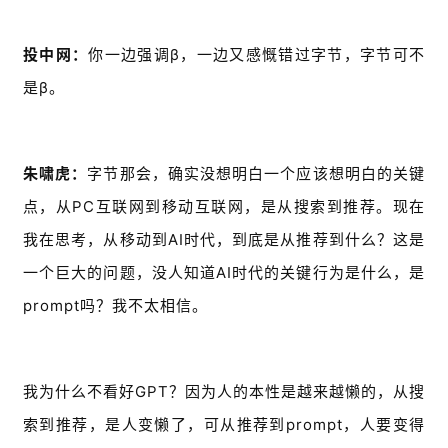
业
登录
注册
/
投中网：
你一边强调β，一边又感慨错过字节，字节可不
好
文
是β。
教
朱啸虎：
字节那会，确实没想明白一个应该想明白的关键
程
点，从PC互联网到移动互联网，是从搜索到推荐。现在
我在思考，从移动到AI时代，到底是从推荐到什么？这是
模
一个巨大的问题，没人知道AI时代的关键行为是什么，是
型
prompt吗？我不太相信。
框
架
我为什么不看好GPT？因为人的本性是越来越懒的，从搜
报
索到推荐，是人变懒了，可从推荐到prompt，人要变得
告