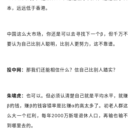
本，远远低于香港。
A
I
日
报
中国这么大市场，你还是可以去寻找下一个β，但千万不
要认为自己比别人聪明，比别人更努力，这不靠谱。
开
源
项
投中网：
那我们还能相信什么？信自己比别人踏实？
目
朱啸虎：
也可以。但必须认清楚自己就是平均水平，就赚
应
β的钱，赚β的钱容错率是比赚α的高太多了。初老人群这
用
么大一个红利，每年2000万新增退休人口，再输也输不
到哪里去的。
行