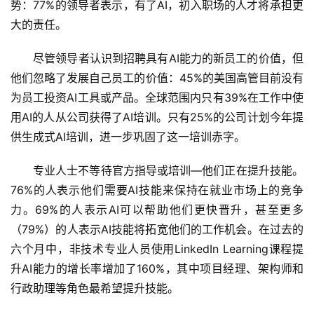
势：77%的领导者表示，有了AI，初入职场的人才将承担更
型
大的责任。
框
架
尽管领导者认识到招聘具有AI能力的新员工的价值，但
他们忽略了发展自己员工的价值：45%的美国高管目前没有
为员工投资AI工具或产品。全球范围内只有39%在工作中使
报
用AI的人从公司获得了AI培训。只有25%的公司计划今年提
告
供生成式AI培训，进一步巩固了这一培训赤字。
专业人士不等待官方指导或培训—他们正在提升技能。
76%的人表示他们需要AI技能来保持在就业市场上的竞争
力。69%的人表示AI可以帮助他们更快晋升，甚至更多
（79%）的人表示AI技能将拓宽他们的工作机会。在过去的
六个月中，非技术专业人员使用LinkedIn Learning课程提
升AI能力的增长率增加了160%，其中项目经理、架构师和
行政助理等角色最希望提升技能。