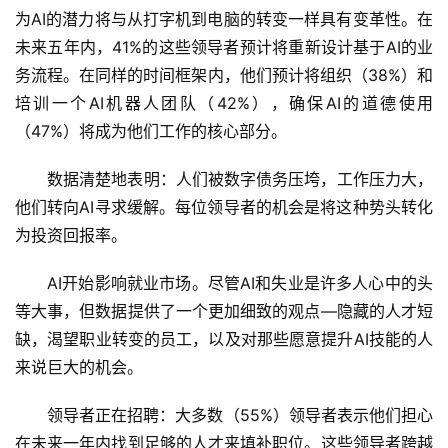
为AI的潜力将与从打字机到电脑的转变一样具有变革性。在
未来五年内，41%的这些领导者预计将重新设计基于AI的业
务流程。在同样的时间框架内，他们预计将组织（38%）和
培训一个AI机器人团队（42%），确保AI的道德使用
（47%）将成为他们工作的核心部分。
数据清楚地表明：人们被数字债务压垮，工作压力大，
他们转向AI寻求缓解。每位领导者的机会是将这种势头转化
A
I
为投资回报率。
日
报
AI开始影响就业市场。尽管AI和失业是许多人心中的头
等大事，但数据提供了一个更加细致的观点—隐藏的人才短
缺，渴望职业转变的员工，以及对那些愿意提升AI技能的人
开
来说巨大的机会。
源
项
领导者正在招聘：大多数（55%）领导者表示他们担心
目
在未来一年内找到足够的人才来填补职位。这些领导者跨越