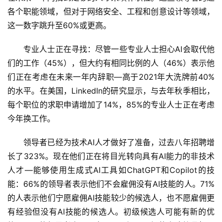
各个职能领域，但对于网络安全、工程和创意设计等领域，
这一数字跳升至60%或更高。
应
用
专业人士正在寻找：尽管一些专业人士担心AI会取代他
们的工作（45%），但大约有相同比例的人（46%）表示他
们正在考虑在未来一年内辞职—高于2021年大洗牌前40%
行
的水平。在美国，LinkedIn的研究显示，与去年秋季相比，
业
登录
注册
每个职位的求职申请增加了14%，85%的专业人士正在考虑
/
好
今年换工作。
文
领导者已经为技术AI人才做好了准备，过去八年招聘增
长了323%。现在他们正在将目光转向具有AI能力的非技术
教
人才—能够使用生成式AI工具如ChatGPT和Copilot的技
程
能：66%的领导者表示他们不会雇佣没有AI技能的人。71%
的人表示他们宁愿雇佣AI技能较少的候选人，也不愿雇佣更
有经验但没有AI技能的候选人。初级候选人可能有新的优
模