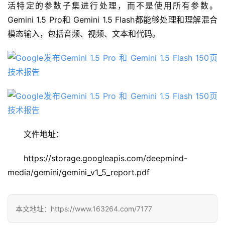
活特定的参数子集进行处理，而不是使用所有参数。 
源
Gemini 1.5 Pro和 Gemini 1.5 Flash都能够处理和理解混合
项
模态输入，包括音频、视频、文本和代码。
目
应
用
行
文件地址：
业
登录
注册
/
https://storage.googleapis.com/deepmind-
好
media/gemini/gemini_v1_5_report.pdf
文
本文地址：https://www.163264.com/7177
教