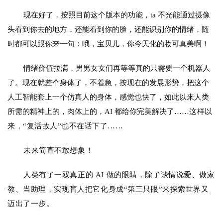
项
目
现在好了，按照目前这个版本的功能，ta 不光能通过摄像
头看到你去的地方，还能看到你的脸，还能识别你的情绪，随
时都可以跟你来一句：哦，宝贝儿，你今天化的妆可真美啊！
应
用
情绪价值拉满，男男女女们再等等真的只需要一个机器人
了。现在就差个身体了，不着急，按现在的发展形势，把这个
人工智能套上一个仿真人的身体，感觉也快了，如此以来人类
行
所需的精神上的，肉体上的，AI 都给你完美解决了……
这样以
业
登录
注册
/
来，
“
复
活故人
”也不在话下了……
好
文
未来
简直不敢想象！
人类有了一双真正的 AI 做的眼睛，除了谈情说爱、做家
教
教、当助理，实现盲人把它化身成“第三只眼”来探索世界又
程
迈出了一步。