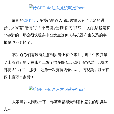
最新的
GPT-4o
，多模态的输入输出质量又有了长足的进
步，人家有“感情”了！不光能识别出你的“情绪”，她说话也是有
“情绪”的，那么很快现实中也发生这种人与机器产生关系的事
情倒也不奇怪了。
不知道你们有没有注意到抖音上有个博主，叫「午夜狂暴
哈士奇狗」的，在账号上发了很多跟 ChatGPT 谈“恋爱”，粉丝
A
I
都要 50 万了，那条「记第一次赛博约会……」的视频，甚至有
日
四十度万个点赞！
报
开
大家可以去围观一下，你甚至都感受到那种恋爱的酸臭味
源
儿～