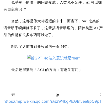
似乎剩下的唯一的问题变成：
人类允不允许，AI 可以拥
模
有自我意识 ？
型
框
当然，这都是伟大却遥远的未来，而当下，Siri 之类的
架
语音助手瞬间就不香了，这些搞语音助理的、陪伴类型 AI 产
品的倒是有很多东西可以做了。
报
想起了之前看到并收藏的一页 PPT：
告
最后还得落到「AGI 的⽅向：有趣又有⽤」
来源：
https://mp.weixin.qq.com/s/szW4kgPlcGBfJee8pQ9pT