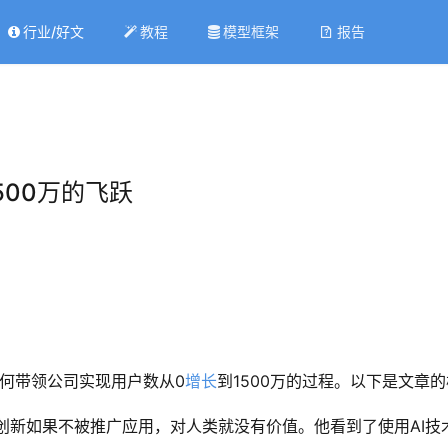
行业/好文
教程
模型框架
报告
1500万的飞跃
bian如何带领公司实现用户数从0
增长
到1500万的过程。以下是文章
an认为，创新如果不被推广应用，对人类就没有价值。他看到了使用A