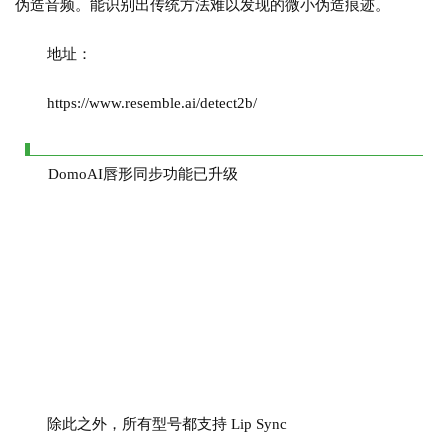
伪造音频。能识别出传统方法难以发现的微小伪造痕迹。
地址：
A
I
https://www.resemble.ai/detect2b/
日
报
DomoAI唇形同步功能已升级
开
源
项
目
应
用
除此之外，所有型号都支持 Lip Sync