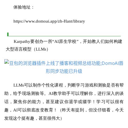
行
体验地址：
业
登录
注册
/
https://www.domoai.app/zh-Hant/library
好
文
Karpathy要创办一所“AI原生学校”，开始教人们如何构建
大型语言模型（LLMs）
教
程
模
LLMs可以制作个性化课程，判断学习游戏和测验是否有帮
型
助，给予现场测验等。AI教学助手可以理解你，进行深入的谈
框
话，聚焦你的能力，甚至建议你退学或辍学！学习可以很有
架
趣，AI可以彻底改变教育！（昨天有提到，但没仔细看，今天
发现这个挺有趣，甚至很伟大）
报