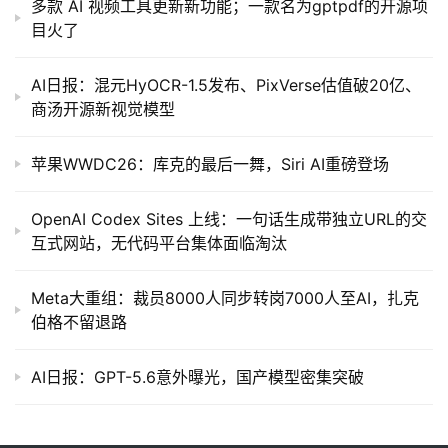
多款 AI 视频工具更新新功能；一款名为gptpdf的开源项
目火了
AI日报：混元HyOCR-1.5发布、PixVerse估值破20亿、
商汤开源新视觉模型
苹果WWDC26：库克的最后一舞，Siri AI重磅登场
OpenAI Codex Sites 上线：一句话生成带独立URL的交
互式网站，无代码平台集体面临淘汰
Meta大重组：裁员8000人同步转岗7000人至AI，扎克
伯格不留退路
AI日报：GPT-5.6意外曝光，国产模型密集突破