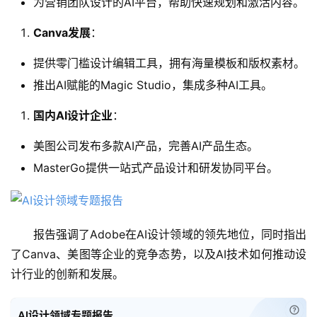
为营销团队设计的AI平台，帮助快速规划和激活内容。
Canva发展
：
教
程
提供零门槛设计编辑工具，拥有海量模板和版权素材。
推出AI赋能的Magic Studio，集成多种AI工具。
国内AI设计企业
：
模
型
美图公司发布多款AI产品，完善AI产品生态。
框
MasterGo提供一站式产品设计和研发协同平台。
架
报
报告强调了Adobe在AI设计领域的领先地位，同时指出
告
了Canva、美图等企业的竞争态势，以及AI技术如何推动设
计行业的创新和发展。
已经
AI设计领域专题报告