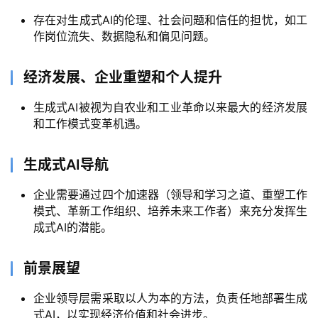
项
目
存在对生成式AI的伦理、社会问题和信任的担忧，如工
作岗位流失、数据隐私和偏见问题。
应
经济发展、企业重塑和个人提升
用
生成式AI被视为自农业和工业革命以来最大的经济发展
和工作模式变革机遇。
行
生成式AI导航
业
登录
注册
/
企业需要通过四个加速器（领导和学习之道、重塑工作
好
模式、革新工作组织、培养未来工作者）来充分发挥生
文
成式AI的潜能。
前景展望
教
程
企业领导层需采取以人为本的方法，负责任地部署生成
式AI，以实现经济价值和社会进步。