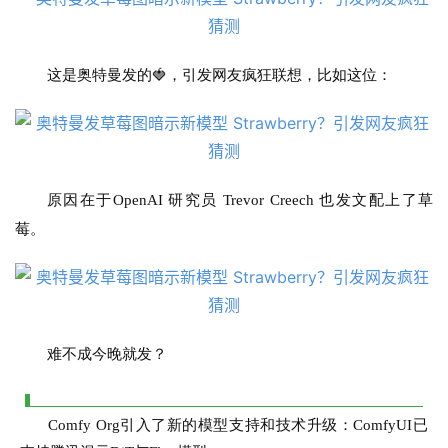
I
日
报
这是奥特曼发的🍓，引发网友疯狂联想，比如这位：
开
源
项
原因在于OpenAI 研究员 Trevor Creech 也发文配上了草
目
莓。
应
用
难不成今晚就发？
行
业
登录
注册
Comfy Org引入了新的模型支持和技术升级：ComfyUI已
/