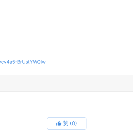
Yvcv4a5-BrUstYWQlw
赞
(0)