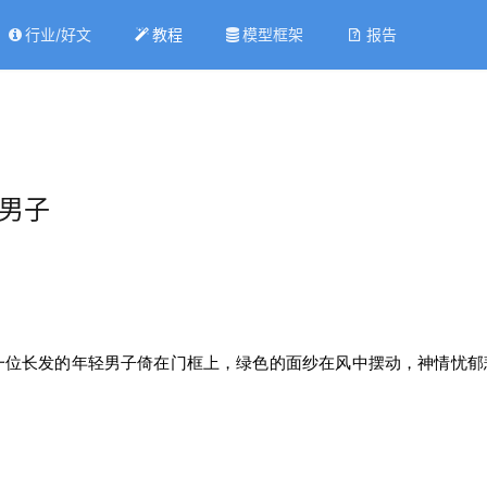
行业/好文
教程
模型框架
报告
美男子
一位长发的年轻男子倚在门框上，绿色的面纱在风中摆动，神情忧郁