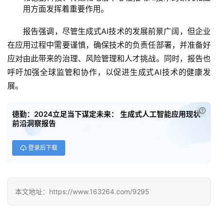
用方面发挥着重要作用。
教
程
报告强调，尽管生成式AI技术的发展前景广阔，但企业
在应用过程中需要谨慎，确保技术的负责任部署，并准备好
应对由此带来的治理、风险管理和人才挑战。同时，报告也
模
呼吁加强全球监管和协作，以促进生成式AI技术的健康发
型
展。
框
架
已经
德勤：2024立足当下谋定未来： 生成式人工智能应用现状
前沿洞察报告
报
登录后下载
告
本文地址：https://www.163264.com/9295