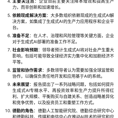
主要关注点
：企业目前主要关注降本增效和提高生产
力，而非创新和加速增长。
开
依赖现成解决方案
：大多数组织依赖现成的生成式AI解
源
决方案，如集成了生成式AI的生产力应用程序和企业平
台。
项
目
准备不足
：在人才、治理和风险管理等关键方面，企业
对于生成式AI部署的准备工作不足。
社会影响预期
：领导者预计生成式AI将对社会产生重大
应
影响，包括可能导致全球经济实力集中化和加剧经济不
用
平等。
监管和协作需求
：多数领导者认为需要加强全球监管和
协作，以确保负责任地开发和应用基于AI的系统。
行
未来展望
：报告提出了一系列战略问题，包括如何提升
业
生成式AI专精水平、再投资效率和生产力提升所得红
登录
注册
/
利、扩大规模、平衡购买与自建关系、创造战略差异化
好
和竞争优势，以及投资员工和重塑工作方式。
文
德勤的角色
：德勤人工智能研究院、德勤综合研究中心
和德勤科技、传媒和电信中心在推动AI技术的研究和应