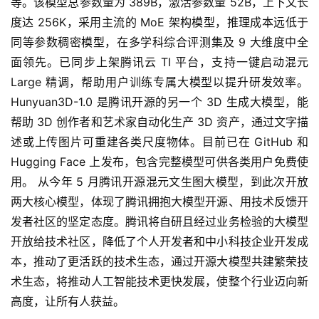
等。该模型总参数量为 389B，激活参数量 52B，上下文长
度达 256K，采用主流的 MoE 架构模型，推理成本远低于
同等参数稠密模型，在多学科综合评测集及 9 大维度中全
面领先。已同步上架腾讯云 TI 平台，支持一键启动混元 
Large 精调，帮助用户训练专属大模型以提升研发效率。 
Hunyuan3D-1.0 是腾讯开源的另一个 3D 生成大模型，能
帮助 3D 创作者和艺术家自动化生产 3D 资产，通过文字描
述或上传图片可重建各类尺度物体。目前已在 GitHub 和 
Hugging Face 上发布，包含完整模型可供各类用户免费使
用。 从今年 5 月腾讯开源混元文生图大模型，到此次开放
两大核心模型，体现了腾讯拥抱大模型开源、用技术反馈开
发者社区的坚定态度。腾讯将自研且经过业务检验的大模型
开放给技术社区，降低了个人开发者和中小科技企业开发成
本，推动了更活跃的技术生态，通过开源大模型共建繁荣技
A
术生态，将推动人工智能技术更快发展，使整个行业迈向新
I
高度，让所有人获益。
日