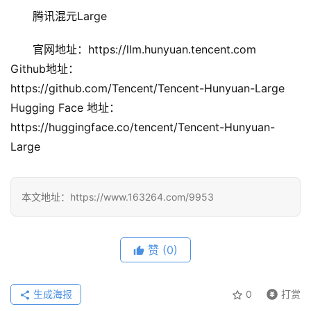
报
腾讯混元Large
官网地址：https://llm.hunyuan.tencent.com
开
Github地址：
源
https://github.com/Tencent/Tencent-Hunyuan-Large
项
目
Hugging Face 地址：
https://huggingface.co/tencent/Tencent-Hunyuan-
Large
应
用
本文地址：https://www.163264.com/9953
行
业
赞
(0)
登录
注册
/
好
生成海报
0
打赏
文