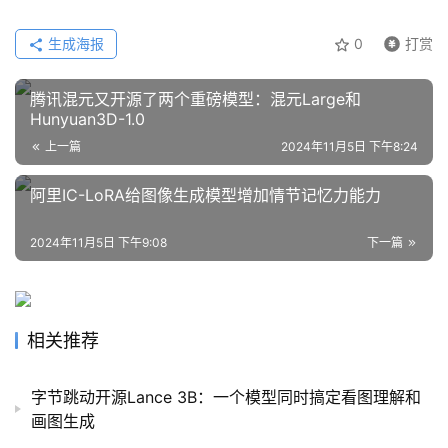
应
生成海报
0
打赏
用
腾讯混元又开源了两个重磅模型：混元Large和
Hunyuan3D-1.0
行
上一篇
2024年11月5日 下午8:24
业
登录
注册
/
阿里IC-LoRA给图像生成模型增加情节记忆力能力
好
文
2024年11月5日 下午9:08
下一篇
教
相关推荐
程
字节跳动开源Lance 3B：一个模型同时搞定看图理解和
画图生成
模
型