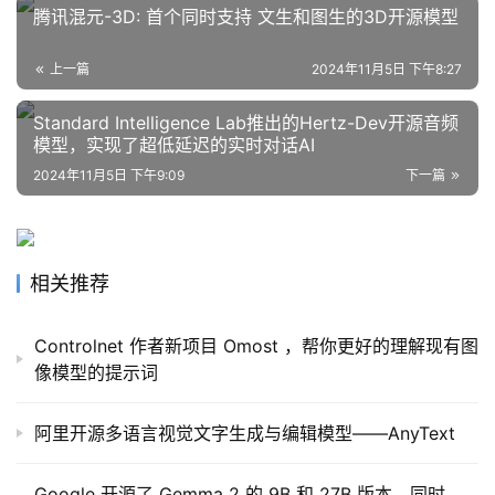
腾讯混元-3D: 首个同时支持 文生和图生的3D开源模型
上一篇
2024年11月5日 下午8:27
行
业
登录
注册
Standard Intelligence Lab推出的Hertz-Dev开源音频
/
模型，实现了超低延迟的实时对话AI
好
2024年11月5日 下午9:09
下一篇
文
教
相关推荐
程
Controlnet 作者新项目 Omost ，帮你更好的理解现有图
像模型的提示词
模
型
阿里开源多语言视觉文字生成与编辑模型——AnyText
框
架
Google 开源了 Gemma 2 的 9B 和 27B 版本，同时